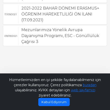
2021-2022 BAHAR DÖNEMİ ERASMUS+
ÖĞRENİM HAREKETLİLİĞİ ÖN İLANI
17/09/2021
(17.09.2021)
Mezunlarımıza Yönelik Avrupa
Dayanışma Programı, ESC - Gönüllülük
09/09/2021
Çağrısı 3
Bana Soru Sor | Ask Me
Hizmetlerimizden en iyi şekilde faydalanabilmeniz için
çerezler kullanıyoruz. Çerez politikamıza
buradan
ulaşabilirsiniz. KVKK detayları için
web sayfamızı
ziyaret edebilirsiniz.
Kabul Ediyorum