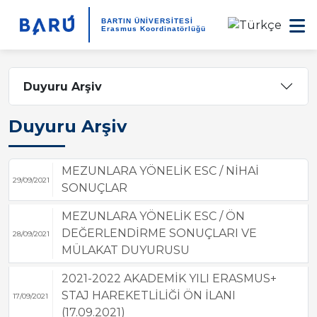
BARTIN ÜNİVERSİTESİ
Erasmus Koordinatörlüğü
Duyuru Arşiv
Duyuru Arşiv
MEZUNLARA YÖNELİK ESC / NİHAİ
29/09/2021
SONUÇLAR
MEZUNLARA YÖNELİK ESC / ÖN
DEĞERLENDİRME SONUÇLARI VE
28/09/2021
MÜLAKAT DUYURUSU
2021-2022 AKADEMİK YILI ERASMUS+
STAJ HAREKETLİLİĞİ ÖN İLANI
17/09/2021
(17.09.2021)