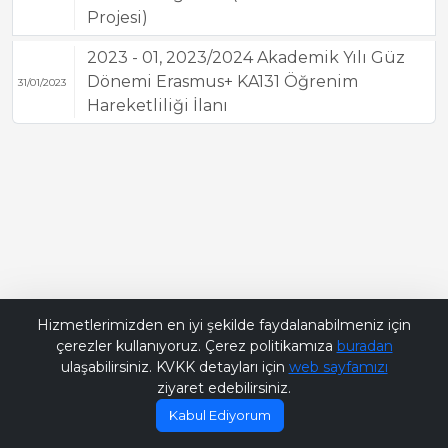
Projesi)
2023 - 01, 2023/2024 Akademik Yılı Güz
Dönemi Erasmus+ KA131 Öğrenim
31/01/2023
Hareketliliği İlanı
Bana Soru Sor | Ask Me
Hizmetlerimizden en iyi şekilde faydalanabilmeniz için
çerezler kullanıyoruz. Çerez politikamıza
buradan
ulaşabilirsiniz. KVKK detayları için
web sayfamızı
ziyaret edebilirsiniz.
Kabul Ediyorum